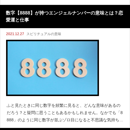
ん。数字にはすべてに意味があると言われています。天使から
あなたに伝えたいメッセージが隠れているのがエンジェルナ
数字【8888】が持つエンジェルナンバーの意味とは？恋
愛運と仕事
2021.12.27
スピリチュアルの意味
ふと見たときに同じ数字を頻繁に見ると、どんな意味があるの
だろう？と疑問に思うこともあるかもしれません。なかでも「8
888」のように同じ数字が並ぶゾロ目になると不思議な気持ちに
なりますね。特にエンジェルナンバーは天使からのお告げとい