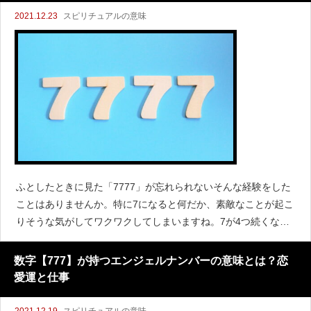
2021.12.23
スピリチュアルの意味
ふとしたときに見た「7777」が忘れられないそんな経験をした
ことはありませんか。特に7になると何だか、素敵なことが起こ
りそうな気がしてワクワクしてしまいますね。7が4つ続くなん
てなかなかありません。これは天使からのエンジェルナンバー
かもしれません。エンジェルナンバーのなかでも、777
数字【777】が持つエンジェルナンバーの意味とは？恋
愛運と仕事
2021.12.19
スピリチュアルの意味