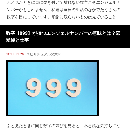
ふと見たときに目に焼き付いて離れない数字こそエンジェルナ
ンバーかもしれません。私達は毎日の生活のなかでたくさんの
数字を目にしています。印象に残らないものは見ていることす
ら忘れてしまいます。そんななかでずっと残っている数字をエ
ンジェルナンバーといい天使のお告げのようなものです。なか
数字【999】が持つエンジェルナンバーの意味とは？恋
愛運と仕事
2021.12.29
スピリチュアルの意味
ふと見たときに同じ数字の並びを見ると、不思議な気持ちにな