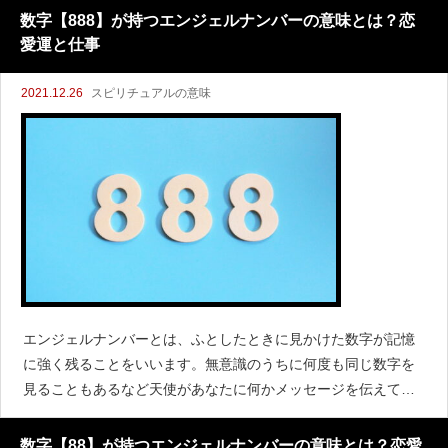
いますしより強いエネルギーのようなものを感じます。
数字【888】が持つエンジェルナンバーの意味とは？恋
愛運と仕事
2021.12.26
スピリチュアルの意味
エンジェルナンバーとは、ふとしたときに見かけた数字が記憶
に強く残ることをいいます。無意識のうちに何度も同じ数字を
見ることもあるなど天使があなたに何かメッセージを伝えてい
るのです。なかでも「888」のように同じ数字が3つ並んでいる
とどんな意味があるのだろう？と考えてしまいます。
数字【88】が持つエンジェルナンバーの意味とは？恋愛