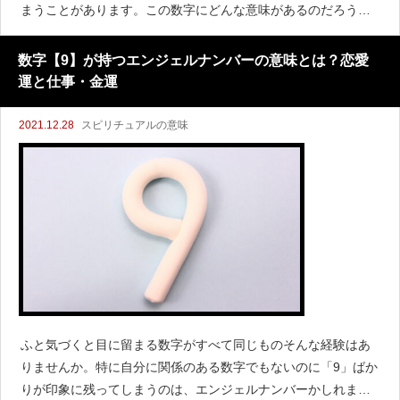
まうことがあります。この数字にどんな意味があるのだろう？
と考えている人もいるのではないでしょうか。数字はエンジェ
ルナンバーと呼ばれ、天使からあなたに伝えたいメッセージで
数字【9】が持つエンジェルナンバーの意味とは？恋愛
運と仕事・金運
2021.12.28
スピリチュアルの意味
ふと気づくと目に留まる数字がすべて同じものそんな経験はあ
りませんか。特に自分に関係のある数字でもないのに「9」ばか
りが印象に残ってしまうのは、エンジェルナンバーかしれませ