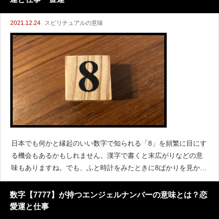
2021.12.24
スピリチュアルの意味
日本でも何かと縁起のいい数字で知られる「8」を頻繁に目にす
る機会もあるかもしれません。漢字で書くと末広がりなどの意
味もありますね。でも、ふと時計をみたときに8ばかりを見かけ
る気がする…なんてことも。そんなときは天使からのメッセー
ジかもしれません。エンジェルナンバー8にはどんな意味があ
数字【7777】が持つエンジェルナンバーの意味とは？恋
愛運と仕事