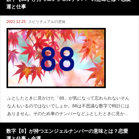
運と仕事
2021.12.25
スピリチュアルの意味
ふとしたときに見かけた「88」が気になって忘れられないそん
な人もいるのではないでしょか。88は不思議な数字で時計には
ありません。そのため車のナンバーなどふとしたときに見かけ
ることがあるかもしれません。88ばかりを偶然見かけるとき
は、エンジェルナンバーかもしれません。88にはどんな
数字【8】が持つエンジェルナンバーの意味とは？恋愛
運と仕事・金運