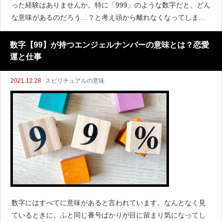
った経験はありませんか。特に「999」のような数字だと、どん
な意味があるのだろう…？と考え頭から離れなくなってしまう
こともあります。数字にはすべてに意味があると言われていま
す。天使からのメッセージであるエンジェルナンバー999に
数字【99】が持つエンジェルナンバーの意味とは？恋愛
運と仕事
2021.12.28
スピリチュアルの意味
数字にはすべてに意味があると言われています。なんとなく見
ているときに、ふと同じ番号ばかりが目に留まり気になってし