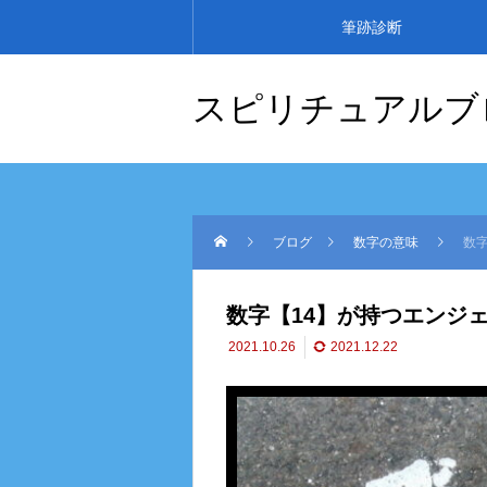
筆跡診断
スピリチュアルブ
ブログ
数字の意味
数
数字【14】が持つエンジ
2021.10.26
2021.12.22