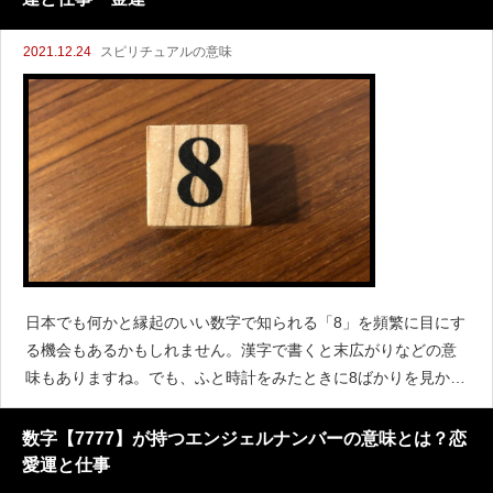
2021.12.24
スピリチュアルの意味
日本でも何かと縁起のいい数字で知られる「8」を頻繁に目にす
る機会もあるかもしれません。漢字で書くと末広がりなどの意
味もありますね。でも、ふと時計をみたときに8ばかりを見かけ
る気がする…なんてことも。そんなときは天使からのメッセー
ジかもしれません。エンジェルナンバー8にはどんな意味があ
数字【7777】が持つエンジェルナンバーの意味とは？恋
愛運と仕事