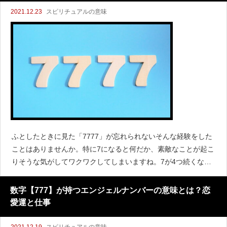
2021.12.23
スピリチュアルの意味
ふとしたときに見た「7777」が忘れられないそんな経験をした
ことはありませんか。特に7になると何だか、素敵なことが起こ
りそうな気がしてワクワクしてしまいますね。7が4つ続くなん
てなかなかありません。これは天使からのエンジェルナンバー
かもしれません。エンジェルナンバーのなかでも、777
数字【777】が持つエンジェルナンバーの意味とは？恋
愛運と仕事
2021.12.19
スピリチュアルの意味