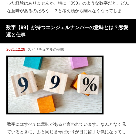
った経験はありませんか。特に「999」のような数字だと、どん
な意味があるのだろう…？と考え頭から離れなくなってしまう
こともあります。数字にはすべてに意味があると言われていま
す。天使からのメッセージであるエンジェルナンバー999に
数字【99】が持つエンジェルナンバーの意味とは？恋愛
運と仕事
2021.12.28
スピリチュアルの意味
数字にはすべてに意味があると言われています。なんとなく見
ているときに、ふと同じ番号ばかりが目に留まり気になってし