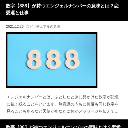
いますしより強いエネルギーのようなものを感じます。
数字【888】が持つエンジェルナンバーの意味とは？恋
愛運と仕事
2021.12.26
スピリチュアルの意味
エンジェルナンバーとは、ふとしたときに見かけた数字が記憶
に強く残ることをいいます。無意識のうちに何度も同じ数字を
見ることもあるなど天使があなたに何かメッセージを伝えてい
るのです。なかでも「888」のように同じ数字が3つ並んでいる
とどんな意味があるのだろう？と考えてしまいます。
数字【88】が持つエンジェルナンバーの意味とは？恋愛