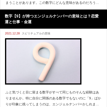
まうことがあります。この数字にどんな意味があるのだろう？
と考えている人もいるのではないでしょうか。数字はエンジェ
ルナンバーと呼ばれ、天使からあなたに伝えたいメッセージで
数字【9】が持つエンジェルナンバーの意味とは？恋愛
運と仕事・金運
2021.12.28
スピリチュアルの意味
ふと気づくと目に留まる数字がすべて同じものそんな経験はあ
りませんか。特に自分に関係のある数字でもないのに「9」ばか
りが印象に残ってしまうのは、エンジェルナンバーかしれませ