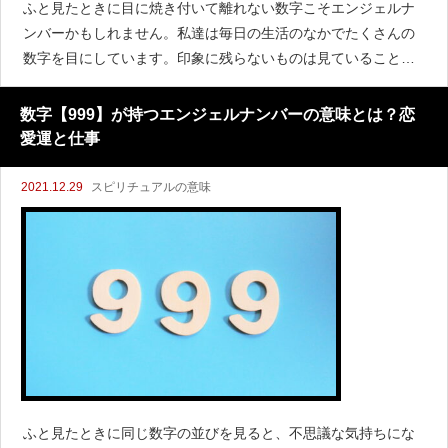
ふと見たときに目に焼き付いて離れない数字こそエンジェルナ
ンバーかもしれません。私達は毎日の生活のなかでたくさんの
数字を目にしています。印象に残らないものは見ていることす
ら忘れてしまいます。そんななかでずっと残っている数字をエ
ンジェルナンバーといい天使のお告げのようなものです。なか
数字【999】が持つエンジェルナンバーの意味とは？恋
愛運と仕事
2021.12.29
スピリチュアルの意味
ふと見たときに同じ数字の並びを見ると、不思議な気持ちにな