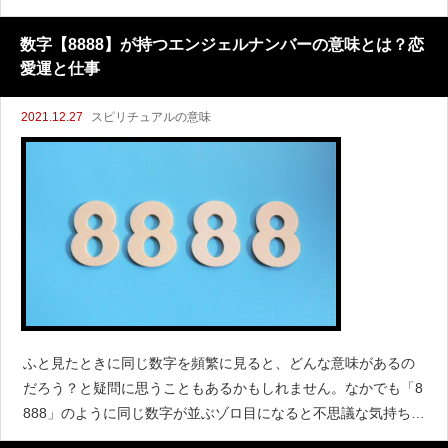
ん。数字にはすべてに意味があると言われています。天使から
あなたに伝えたいメッセージが隠れているのがエンジェルナ
数字【8888】が持つエンジェルナンバーの意味とは？恋
愛運と仕事
2021.12.27
スピリチュアルの意味
ふと見たときに同じ数字を頻繁に見ると、どんな意味があるの
だろう？と疑問に思うこともあるかもしれません。なかでも「8
888」のように同じ数字が並ぶゾロ目になると不思議な気持ちに
なりますね。特にエンジェルナンバーは天使からのお告げとい