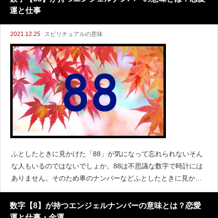
運と仕事
2021.12.25
スピリチュアルの意味
ふとしたときに見かけた「88」が気になって忘れられないそん
な人もいるのではないでしょか。88は不思議な数字で時計には
ありません。そのため車のナンバーなどふとしたときに見かけ
ることがあるかもしれません。88ばかりを偶然見かけるとき
は、エンジェルナンバーかもしれません。88にはどんな
数字【8】が持つエンジェルナンバーの意味とは？恋愛
運と仕事・金運