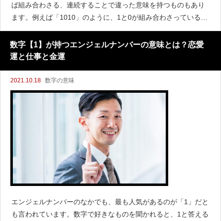
ば組み合わさる、連続することで違った意味を持つものもあり
ます。例えば「1010」のように、1と0が組み合わさっている文
字列を見るとどんな意味があるのだろう？と考える人も多いの
ではないでしょうか。1010を何度も見かけるけど、どん
数字【1】が持つエンジェルナンバーの意味とは？恋愛
運と仕事と金運
2021.10.18
数字の意味
エンジェルナンバーのなかでも、最も人気があるのが「1」だと
も言われています。数字で好きなものを聞かれると、1と答える