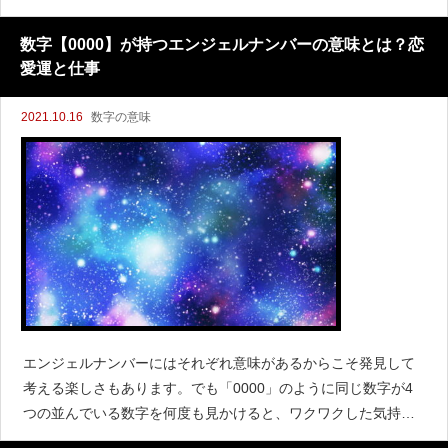
う人もいると思います。エンジェルナンバーの0808について、
わかりやすく解説していきます。0808を頻繁に見かける
数字【0000】が持つエンジェルナンバーの意味とは？恋
愛運と仕事
2021.10.16
数字の意味
エンジェルナンバーにはそれぞれ意味があるからこそ発見して
考える楽しさもあります。でも「0000」のように同じ数字が4
つの並んでいる数字を何度も見かけると、ワクワクした気持ち
もある反面なにか悪い意味なのでは？と不安に思ってしまう人