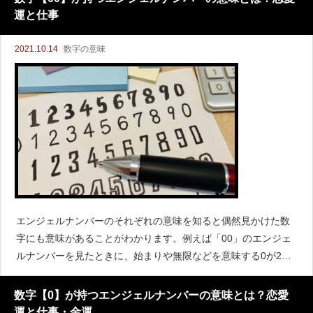
運と仕事
2021.10.14
数字の意味
エンジェルナンバーのそれぞれの意味を知ると偶然見かけた数
字にも意味があることがわかります。例えば「00」のエンジェ
ルナンバーを見たときに、始まりや無限などを意味する0が2つ
横並びになっていますし、具体的にはどんな意味があるのだろ
う？と気になってしまいますよね。エンジェルナンバー00の
数字【0】が持つエンジェルナンバーの意味とは？恋愛
運と仕事・金運