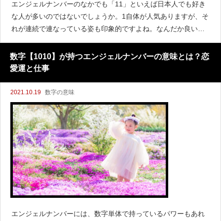
エンジェルナンバーのなかでも「11」といえば日本人でも好き
な人が多いのではないでしょうか。1自体が人気ありますが、そ
れが連続で連なっている姿も印象的ですよね。なんだか良いこ
とがたくさんあるのでは？と思える数字です。そんなエンジェ
ルナンバー11にはどんな意味があるのか、わかりやすく解説
数字【1010】が持つエンジェルナンバーの意味とは？恋
愛運と仕事
2021.10.19
数字の意味
エンジェルナンバーには、数字単体で持っているパワーもあれ