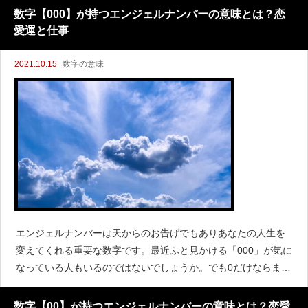
もいるかもしれません。数字の0000が持っている意味には
数字【000】が持つエンジェルナンバーの意味とは？恋
愛運と仕事
2021.10.15
数字の意味
エンジェルナンバーは天からのお告げでもありあなたの人生を
変えてくれる重要な数字です。最近ふと見かける「000」が気に
なっている人もいるのではないでしょうか。でも0だけならまだ
しも000と3つも並ぶと、どんな意味があるのかな？と気になっ
て仕方なくなってしまいますね。エンジェルナンバ
数字【00】が持つエンジェルナンバーの意味とは？恋愛