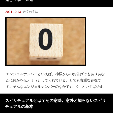
2021.10.13
数字の意味
エンジェルナンバーといえば、神様からのお告げでもありあな
たに何かを伝えようとしてくれている、とても貴重な存在で
す。そんなエンジェルナンバーのなかでも「0」といえば始まり
をイメージする人も多いのではないでしょうか。0が持っている
エンジェルナンバーの意味にはどんなものがあるのでしょう
スピリチュアルとは？その意味。意外と知らないスピリ
か。
チュアルの基本