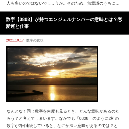
人も多いのではないでしょうか。そのため、無意識のうちに目
で追ってしまう、好きな数字を選ぶときに1を選んでしまう人も
いると思います。数字の1にはどんなエンジェルナンバーが隠れ
数字【0808】が持つエンジェルナンバーの意味とは？恋
愛運と仕事
2021.10.17
数字の意味
なんとなく同じ数字を何度も見るとき、どんな意味があるのだ
ろう？と考えてしまいます。なかでも「0808」のように2桁の
数字が2回連続していると、なにか深い意味があるのでは？と思